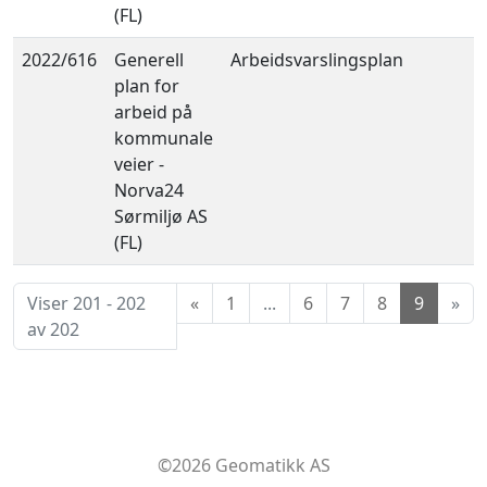
(FL)
2022/616
Generell
Arbeidsvarslingsplan
plan for
arbeid på
kommunale
veier -
Norva24
Sørmiljø AS
(FL)
Viser 201 - 202
«
1
...
6
7
8
9
»
av 202
©2026 Geomatikk AS