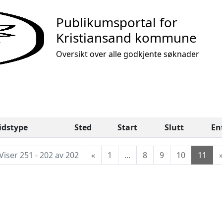
Publikumsportal for
Kristiansand kommune
Oversikt over alle godkjente søknader
idstype
Sted
Start
Slutt
En
Viser 251 - 202 av 202
«
1
...
8
9
10
11